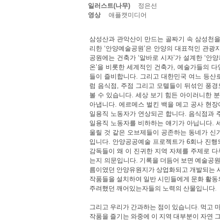
일러스트(나무)
정은선
영상
애플캣미디어
삼성산과 관악산이 만드는 골짜기 속 삼성천을
리한 ‘안양예술공원’은 안양의 대표적인 관광
공원에는 건축가 ‘알바로 시자’가 설계한
‘안
온’을 비롯한 세계적인 건축가, 예술가들의 다
들이 즐비합니다. 그리고 대한민국 여느 등산
럼 음식점, 주점 그리고 모텔들이 뒤섞인 풍경
볼 수 있습니다. 세상 보기 힘든 아이러니한 
아냅니다. 에르메스 벌킨 백을 메고 공사 현장
일용직 노동자가 연상되곤 합니다. 음식점과 
일용직 노동자를 비하하는 얘기가 아닙니다. 세
울릴 것 같은 오브제들이 공존하는 동네가 신
입니다. 안양공공예술 프로젝트가 6회나 진
감독들이 왜 이 진귀한 지역 자체를 주제로 다
기록을 더듬어 보면 예술공원
는지 의문입니다.
름이였던 안양유원지가 상업화되고 개발되는 
작품들을 설치하여 일반 시민들에게 문화 활동
주려했던 깨어있는자들의 노력의 산물입니다.
그리고 우리가 간과하는 점이 있습니다. 먹고 
작품을 즐기는 와중에 이 지역 대부분이 자연 