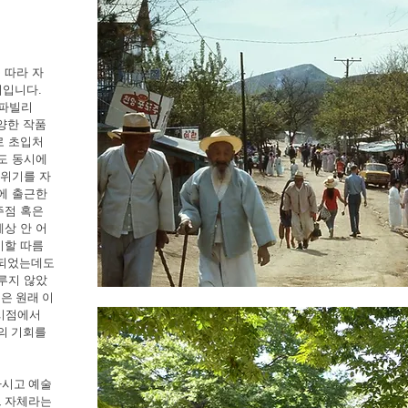
 따라 자
지입니다.
양파빌리
양한 작품
로 초입처
도 동시에
분위기를 자
에 출근한
주점 혹은
상 안 어
기할 따름
행되었는데도
루지 않았
은 원래 이
시점에서
의 기회를
마시고 예술
그 자체라는