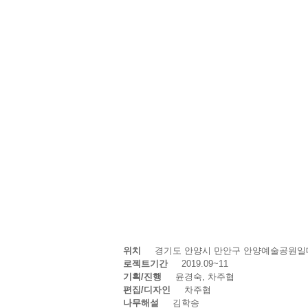
위치
경기도 안양시 만안구 안양예술공원
로젝트기간
2019.09~11
기획/진행
​ 윤경숙, 차주협
편집/디자인
차주협
나무해설
김학송
​