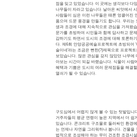
점을 잊고 있었습니다. 이 곳에는 생각보다 다
나무들이 자라고 있습니다.
날아온 씨앗에서 
사람들이 심은 이런 나무들은 때론 엉클어진 
품으며
드문 풍경을 만들기도 합니다. 우리는 
생과 조경에 대해 지속적으로 관심을 가져왔습
문가를 초빙하여 시민들과 함께 답사하고 문
감하기도 하면서 도시의 조경에 대해 토론하
다. 제6회 안양공공예술프로젝트에 초빙되어 '
술이네'라는 조금은 뻔한(?)제목으로 프로젝트
보았습니다. 많은 관심을 갖지 않았던 나무에 
아보는 시간이 되길 바랬습니다. 식물이 사람
혜택과 기쁨은 도시의 여러 문제점들을 해결할
열쇠가 될 수 있습니다.
구도심에서 어렵지 않게 볼 수 있는 텃밭입니다
거주자들의 평균 연령이 높은 지역에서 더 쉽게
있습니다. 콘크리트 구조물로 둘러싸인 환경
는 언제나 자연을 그리워하나 봅니다. 건물을 
법적으로 조성해야 하는 무미 건조한 조경시