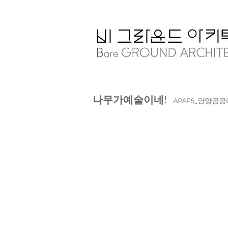
나무가예술이네!
APAP6_안양공