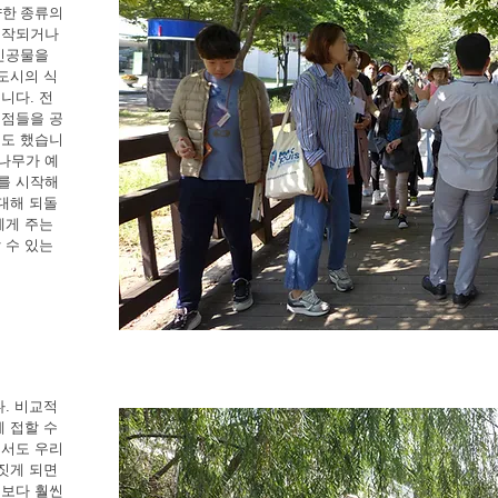
양한 종류의
시작되거나
인공물을
도시의 식
니다. 전
제점들을 공
기도 했습니
나무가 예
를 시작해
대해 되돌
에게 주는
 수 있는
. 비교적
 접할 수
에서도 우리
짓게 되면
설보다 훨씬